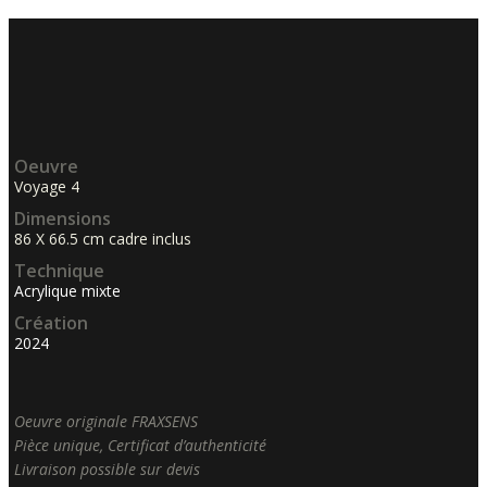
Oeuvre
Voyage 4
Dimensions
86 X 66.5 cm cadre inclus
Technique
Acrylique mixte
Création
2024
Oeuvre originale FRAXSENS
Pièce unique, Certificat d’authenticité
Livraison possible sur devis