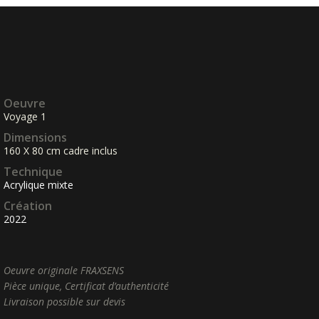
Oeuvre
Voyage 1
Dimensions
160 X 80 cm cadre inclus
Technique
Acrylique mixte
Création
2022
Oeuvre originale FRAXSENS
Pièce unique, Certificat d’authenticité
Livraison possible sur devis